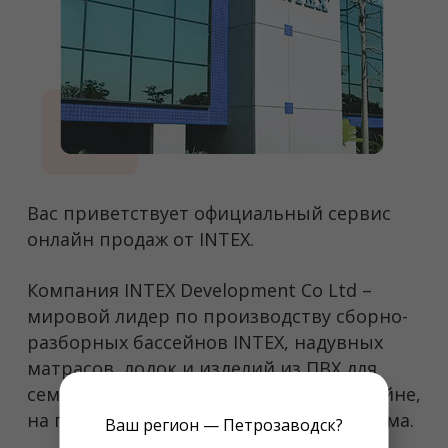
Вас приветствует официальный сервис
онлайн продаж от INTEX.
Компания INTEX Development Co Ltd –
мировой лидер по производству сборно-
разборных бассейнов INTEX, надувных
матрасов, лодок и изделий из ПВХ для
семейного и активного отдыха в бассейне,
на природе, за городом на даче или дома.
Ваш регион — Петрозаводск?