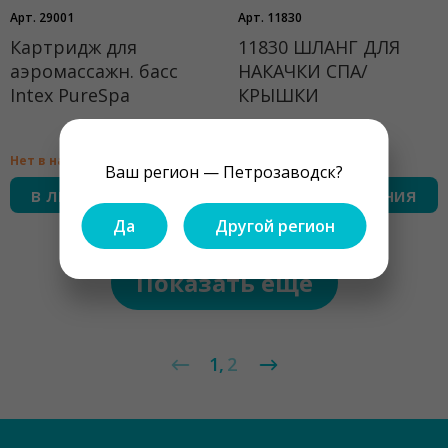
Арт. 29001
Арт. 11830
Картридж для
11830 ШЛАНГ ДЛЯ
аэромассажн. басс
НАКАЧКИ СПА/
Intex PureSpa
КРЫШКИ
Нет в наличии
Нет в наличии
Ваш регион — Петрозаводск?
в лист ожидания
в лист ожидания
Да
Другой регион
Показать ещё
1
2