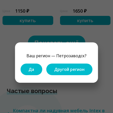
1150 ₽
1650 ₽
Цена
Цена
купить
купить
Показать ещё
Ваш регион — Петрозаводск?
1
2
3
...
9
Да
Другой регион
Частые вопросы
Компактна ли надувная мебель Intex в