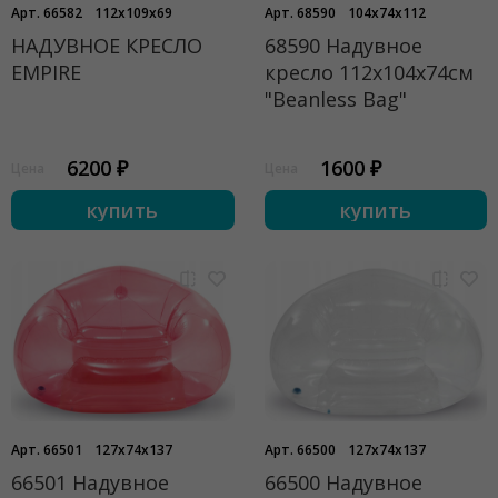
Арт. 66582
112x109x69
Арт. 68590
104x74x112
НАДУВНОЕ КРЕСЛО
68590 Надувное
EMPIRE
кресло 112х104х74см
"Beanless Bag"
6200 ₽
1600 ₽
Цена
Цена
купить
купить
Арт. 66501
127x74x137
Арт. 66500
127x74x137
66501 Надувное
66500 Надувное