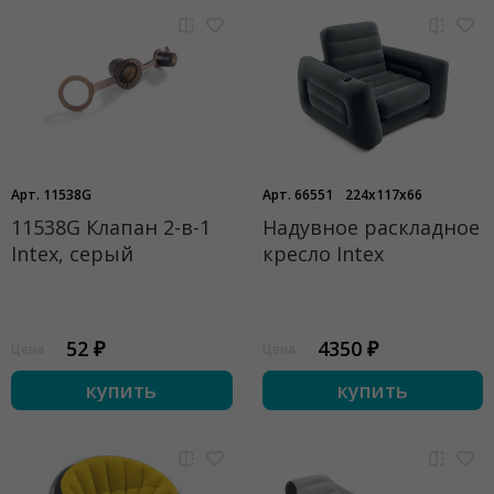
Арт. 11538G
Арт. 66551
224x117x66
11538G Клапан 2-в-1
Надувное раскладное
Intex, серый
кресло Intex
52 ₽
4350 ₽
Цена
Цена
купить
купить