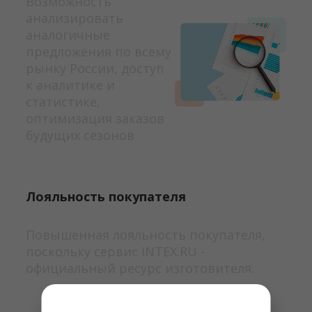
Возможность
анализировать
аналогичные
предложения по всему
рынку России, доступ
к аналитике и
статистике,
оптимизация заказов
будущих сезонов
Лояльность покупателя
Повышенная лояльность покупателя,
поскольку сервис INTEX.RU -
официальный ресурс изготовителя.