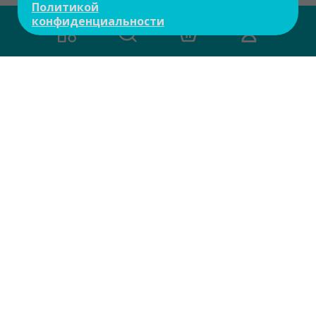
Политикой
конфиденциальности
Есть вопросы?
Задайте свой вопрос и мы ответим на
него в течение 10 мин.