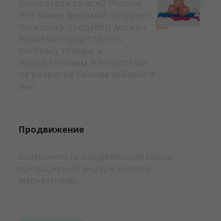
покупатели со всей России!
Это очень весомый аргумент,
поскольку продавец должен
вовремя осуществлять
поставку товара, а
продвижением и затратами
на развитие бренда займемся
мы!
Продвижение
Возможность продвижения своих
предложений внутри нашего
маркетплейс.